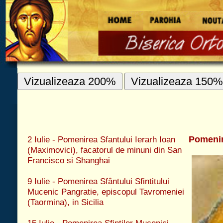
Vizualizeaza 200%
Vizualizeaza 150%
Vizualizeaza 100%
EDITORIAL
2 Iulie - Pomenirea Sfantului Ierarh Ioan
Pomenirea Sfintilor Slavitilor si întru tot
(Maximovici), facatorul de minuni din San
Francisco si Shanghai
9 Iulie - Pomenirea Sfântului Sfintitului
Mucenic Pangratie, episcopul Tavromeniei
(Taormina), in Sicilia
15 Iulie - Pomenirea Sfintilor Mucenici
Chiric si Iulita
20 Iulie - Pomenirea suirii la cer cea de foc
purtatoare a Sfântului, Maritului Prooroc
Ilie Tesviteanu (20 Iulie)
21 Iulie - Pomenirea Preacuviosilor
Parintilor nostri Simeon si pomenirea
Sfântului Prooroc Iezechiel
28 Iulie - Pomenirea Cuvioasei Maicii
noastre Irina