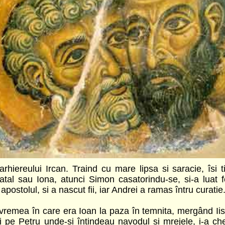
Betsaida, feciorul lui Iona,
din neamul lui Simeon, pe
ipsa si saracie, îsi tinea viata cu osteneala mâinilor sale.
indu-se, si-a luat femeie pe fiica lui Aristobul, fratele lui
 a ramas întru curatie.
temnita, mergând Iisus la lacul Ghenizaretului, si aflând pe
dul si mrejele, i-a chemat si îndata au urmat dupa Dânsul.
în Iudeea, Antiohia, Pont, Galatia, Capadocia, Asia si în
ru ca a biruit cu minunile pe Simon vrajitorul, împaratind
recum el însusi a cerut si si-a primit fericitul sfârsit. El era la
 des la parul ce-i ramasese, cam crunt la ochi si rosu, carunt
 sprâncenele înalte, la vârsta om de mijloc, drept la stat; se
n râvna dumnezeiasca. Spre cei ce veneau la pocainta era
ile si judecatile cele mai dinainte.
 Veniamin, dintre farisei, fiind învatat de Gamaliel, si instruit
care fiind fierbinte iubitor Legii, jefuia si strica Biserica lui
morât întâiul mucenic Stefan. Cunoscându-se de Dumnezeu în
trimis glas dumnezeiesc din cer, prin care a fost trimis catre
a în Damasc; si acela învatându-l, l-a botezat. Si fiindca s-a
 zburat cu aripi, de a înconjurat si a cuprins toata lumea; si
si-a savârsit viata acolo, taindu-i-se capul din porunca
tos, în urma lui Petru.
ge si lapte. Si macar ca fericitul Pavel s-a savârsit mai pe
loc s-au pus. Fericitul apostol Pavel era si el plesuv la cap,
 în jos, alb la fata, barba îi era cam lunga cu cuviinta, cu
obit, cam carunt la cap si la barba, om sanatos cu virtutea,
ri, cu cuviinta obiceiurilor sale si cu taria cuvintelor sale, si
rgeau la dânsul. Însa amândoi corifeii apostoli erau plini
 se face praznuirea lor în biserica Sfintilor Apostoli cea
serica a Sf. Apostol Petru ce este aproape de sfânta biserica
tele lui Dumnezeu biserici.