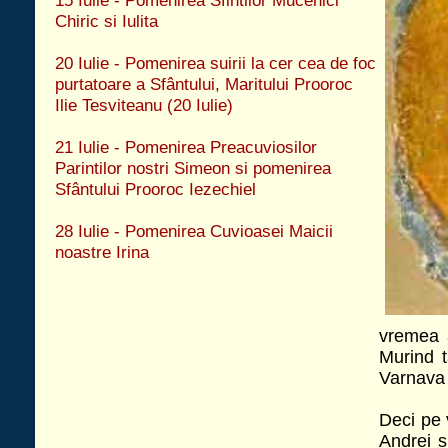
vremea arhiereului Ircan. Traind cu mare l
Murind tatal sau Iona, atunci Simon casator
Varnava apostolul, si a nascut fii, iar Andrei
Deci pe vremea în care era Ioan la paza în 
Andrei si pe Petru unde-si întindeau navo
Dupa aceea propovaduind Petru Evanghelia 
Bitinia, s-a pogorât pâna la Roma. Si pent
acolo Nero, a fost rastignit cu capul în jos, p
chipul fetei alb, putin cam galben, plesuv si
la cap si la barba, cu nasul cam lungaret, cu
pornea îndata împotriva nedreptatii, di
iertator, si lesne a schimba si a muta hotarâr
Iar Sf. Pavel, si el era evreu, din neamul lui
desavârsit în Legea lui Moise. Locuia în Tars, 
Hristos, si cu a lui voie si sfat a fost o
amiaza zilei, si orbindu-i-se vederea, i s-a 
Anania, vechiul ucenic al Domnului, ce locui
facut vas alegerii, a purces, ca si cum ar fi
ajungând la Roma, si învatând pe multi, 
împaratului Nero pentru marturisirea lui Hris
Si se spune ca din taierea aceea a curs sân
urma lui Petru, moastele lor însa tot la un 
vesel la cautatura, cu sprâncenele plecate
nasul rotund si cuvios, la toata fata împod
putin cam scurt la trup, întelept, plin de daru
cu dumnezeiasca putere tragea pe cei ce me
de Duhul Sfânt si de dumnezeiescul har. Si
mare, si la Orfanotrofion, si în cinstita bi
cea mare, si la toate cele de pe alocuri sfin