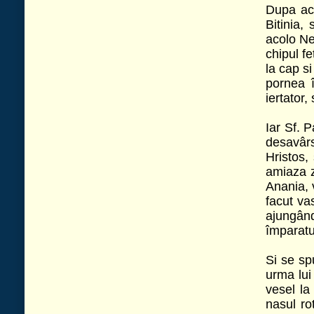
© 2026 Biserica Ortodoxa Sf. Prooroc Ilie Tesviteanul si Sf. Cuvioasa Parasc