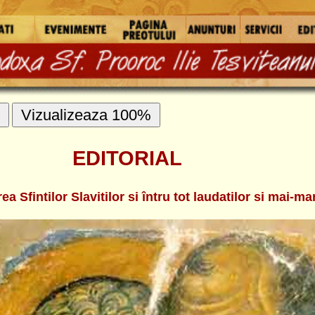
HOME
-> EDITORIAL
 laudatilor si mai-marilor Apostoli Petru si Pavel
La acestia care alta pricina
mai mare de lauda ar putea
cineva sa gândeasca a afla,
afara de marturisirea si
chemarea Domnului.
De vreme ce pe unul l-a
fericit, si l-a numit piatra,
asupra caruia zice ca a
întarit Biserica (adica
asupra marturisirii lui); iar
pentru celalalt (adica pentru
Pavel) a zis ca va sa fie vas
alegerii, si-i va purta numele
Lui înaintea tiranilor si a
împaratilor. Însa Sfântul
Petru era frate lui Andrei cel
întâi-chemat, tragându-se
dintr-un oras mic si
neînsemnat, adica din