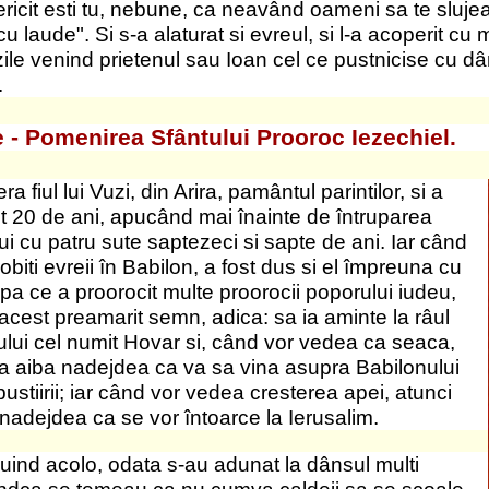
ce flamânzisera
e lesinasera le-a cerut de la Dumnezeu viata si
u, Iezechiel a mers la mai-marii lor si, facând înaintea
 înceteze a mai supara pe Israel. În vremea când
a, si mai mult nu nadajduiesc a se libera de robie,
lor celor morti, pe care a vazut-o în vedenie, a
berarea lui Israel.
vazut-o si Moise, si a zis ca iarasi se va zidi, precum a
on pe semintia lui Gad, fiindca acesta a pacatuit
ului. Si a facut ca serpii sa le omoare pruncii si
a nu se va întoarce poporul lui Israel la Ierusalim, ci vor
tacirea si rautatea lor. Pentru aceasta si semintia lui
t pe acest fericit prooroc, ca pe unul ce li se
ru închinarea idolilor. Deci l-a îngropat pe el poporul lui
 Arfaxad. Si este mormântul acestuia pestera îndoita; iar
înauntru întoarcere, care o arata pe ea a fi doua pesteri.
acest fel: lungaret la cap, statul de mijloc, uscat la fata
a.
heva din Schomberg, Ontario.