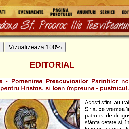
HOME
-> EDITORIAL
lor Parintilor nostri Simeon, cel ce s-a facut
euna - pustnicul.
Acesti sfinti au trait în cetatea Edesei ce se afla în
Siria, pe vremea împaratiei lui Iustin cel tânar. Fiind
patrunsi de dragoste dumnezeiasca, s-au dus la
sfânta cetate si, închinându-se lemnului celui de viata
facator, au mers la Mânastirea Sf. Gherasim si au fost
tunsi monahi de Sf. Nicon, cel ce era atunci egumen.
Dar au iesit din mânastire mai înainte de a plini cele
sapte zile, pe care este obicei sa le pazeasca
monahii cei nou tunsi. Si mergând înainte la pustiu,
au ramas în el patruzeci de ani, traind cu toata
nevointa si cu petrecerea cea grea. Ioan a ramas în
pustiu pâna la sfârsit; iar fericitul Simeon s-a întors la
sfânta cetate si, închinându-se mormântului Domnului
celui de viata purtator, s-a rugat lui Dumnezeu ca sa
fie ascuns de catre oameni. Si prefacându-se ca este
nebun, s-a dus la cetatea Emesa si, aratând multe
minuni cu acea prefacere a lui, a raposat în Domnul.