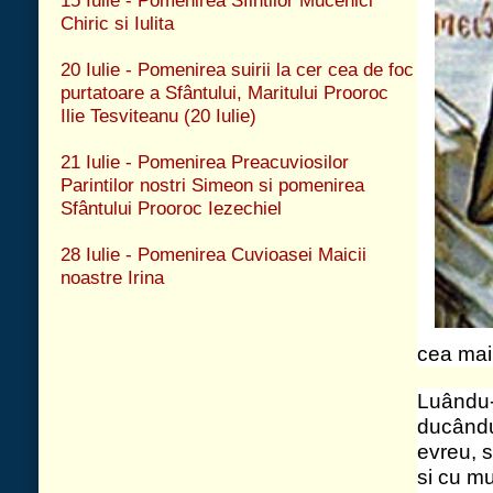
cea mai de pe urma:
Luându-l doi oameni ca sa-l îngroape, asa 
ducându-l pâna la un loc unde erau oame
evreu, s-au aratat moastele sfântului ca 
si cu multime de oameni cântând, încât
zise: "Fericit esti tu, nebune, ca neavând
slujesc cu laude". Si s-a alaturat si evreul
câteva zile venind prietenul sau Ioan cel 
Domnul.
21 Iulie - Pomenirea Sfântului Pro
Acesta era fiul lui Vuzi, din Arira, pamântul
proorocit 20 de ani, apucând mai înainte
Domnului cu patru sute saptezeci si sapt
au fost robiti evreii în Babilon, a fost du
ei. Si dupa ce a proorocit multe proorocii
a dat si acest preamarit semn, adica: sa 
Babilonului cel numit Hovar si, când vo
atunci sa aiba nadejdea ca va sa vina a
secera pustiirii; iar când vor vedea crest
sa aiba nadejdea ca se vor întoarce la I
Deci locuind acolo, odata s-au adunat la
evrei, fiindca se temeau ca nu cumva cal
asupra lor si sa-i omoare. Pentru aceast
facut ca sa stea apa râului, pe care trec
cea parte au scapat; iar caldeii de vreme
ca sa-i izgoneasca pe dânsii s-au înecat 