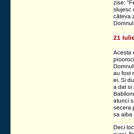
prin rugaciunea sa, a dat evreilor celor 
hrana îndestulata de peste; si multora c
mângâiere.
Oarecând caldeii necajind pe poporul iude
lor semne, i-a înfricosat si i-a facut sa
israelitenii strigau ca au pierdut nadejde
proorocul acesta cu minunea învierii oase
înduplecat pe popor ca este nadejde de li
Acesta a vazut forma Bisericii, precum a 
zis si Daniel. Acesta a pedepsit la Babil
Domnului, socotind ca pazeste Legea Domn
dobitoacele lor. Si mai înainte le-a spus c
ramâne la mideni, pâna când vor parasi ra
Gad, nesuferind sa auda acestea, a omorâ
împotrivea în toate zilele si-i mustra pent
Israel în tarina lui Tur, în mormântul lui
îndoita se zice caci este ascunsa, si are 
Proorocul acesta era la chipul trupului în 
si barba având-o deasa, lunga si ascutit
© 2026 Biserica Ortodoxa Sf. Prooroc Ilie Tesviteanul si Sf. Cuvioasa Parasc