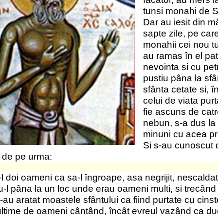
Si s-au cunoscut dupa moartea lui minunile lui. Iata
negrijit, nescaldat, netamâiat si neslujit cu cântari, si
ni multi, si trecând cu dânsul pe lânga casa unui
fiind purtate cu cinste si cu pompa, cu atâta slavoslovie
 evreul vazând ca duceau pe sfântul numai doi oameni,
 oameni sa te slujeasca, ai luat puterile ceresti de te
, si l-a acoperit cu mâinile lui, si-l îngropa. Si dupa
ce pustnicise cu dânsul, l-a aflat ca s-a mutat catre
oroc Iezechiel.
 parintilor, si a
 de întruparea
e de ani. Iar când
s si el împreuna cu
 poporului iudeu,
ia aminte la râul
r vedea ca seaca,
supra Babilonului
erea apei, atunci
erusalim.
 dânsul multi
deii sa se scoale
a proorocul a
ând-o evreii de
 ce au îndraznit
în râu. Altadata,