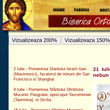
Vizualizeaza 200%
Vizualizeaza 150%
Vizualizeaza 100%
EDITORIAL
2 Iulie - Pomenirea Sfantului Ierarh Ioan
21 Iulie - Pomenirea Preacuviosi
(Maximovici), facatorul de minuni din San
nebun pentru Hristos, si Ioan împr
Francisco si Shanghai
9 Iulie - Pomenirea Sfântului Sfintitului
Mucenic Pangratie, episcopul Tavromeniei
(Taormina), in Sicilia
15 Iulie - Pomenirea Sfintilor Mucenici
Chiric si Iulita
20 Iulie - Pomenirea suirii la cer cea de foc
purtatoare a Sfântului, Maritului Prooroc
Ilie Tesviteanu (20 Iulie)
21 Iulie - Pomenirea Preacuviosilor
Parintilor nostri Simeon si pomenirea
Sfântului Prooroc Iezechiel
28 Iulie - Pomenirea Cuvioasei Maicii
noastre Irina